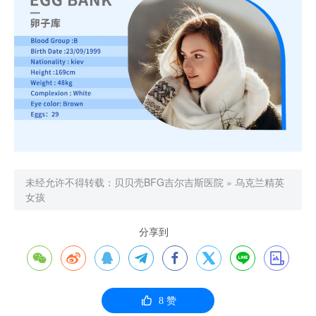
未经允许不得转载：
贝贝壳BFG吉尔吉斯医院
»
乌克兰精英
女孩
分享到









8
赞