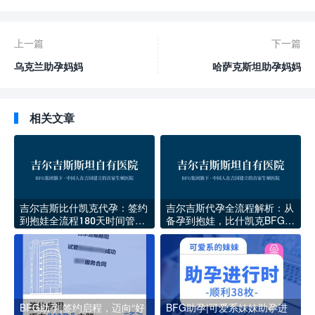
上一篇
下一篇
乌克兰助孕妈妈
哈萨克斯坦助孕妈妈
相关文章
吉尔吉斯比什凯克代孕：签约
吉尔吉斯代孕全流程解析：从
到抱娃全流程180天时间管理
备孕到抱娃，比什凯克BFG医
手册
院的真实路径
BFG助孕|签约启程，迈向“好
BFG助孕|可爱系妹妹助孕进