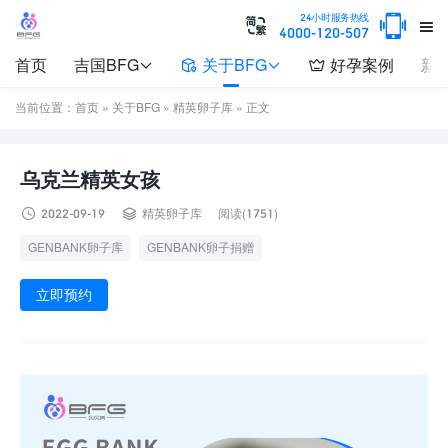

24小时服务热线


4000-120-507
首页
吉国BFG
关于BFG
好孕案例
新




当前位置：
首页
»
关于BFG
»
精英卵子库
» 正文
乌克兰精英女孩


2022-09-19
精英卵子库
阅读(1751)
GENBANK卵子库
GENBANK卵子捐赠
立即预约