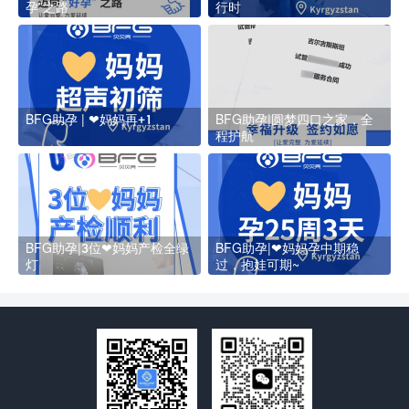
孕”之路
行时
BFG助孕 | ❤妈妈再+1
BFG助孕|圆梦四口之家，全
程护航
BFG助孕|3位❤妈妈产检全绿
BFG助孕|❤妈妈孕中期稳
灯
过，抱娃可期~