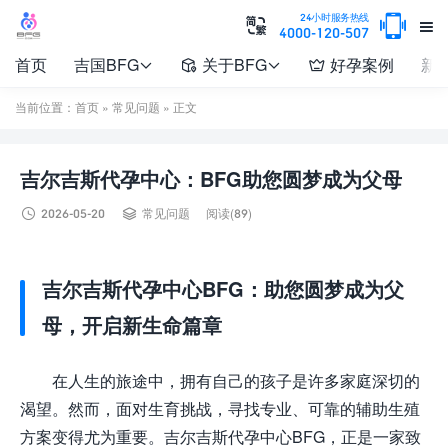

24小时服务热线


4000-120-507
首页
吉国BFG
关于BFG
好孕案例
新




当前位置：
首页
»
常见问题
» 正文
吉尔吉斯代孕中心：BFG助您圆梦成为父母


2026-05-20
常见问题
阅读(89)
吉尔吉斯代孕中心BFG：助您圆梦成为父
母，开启新生命篇章
在人生的旅途中，拥有自己的孩子是许多家庭深切的
渴望。然而，面对生育挑战，寻找专业、可靠的辅助生殖
方案变得尤为重要。吉尔吉斯代孕中心BFG，正是一家致