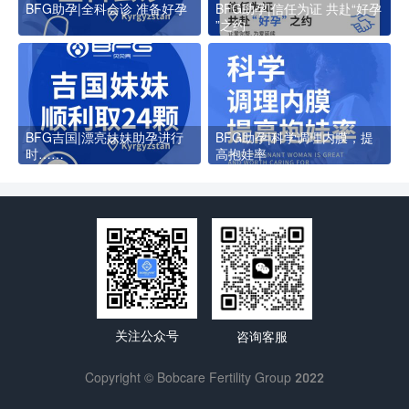
BFG助孕|全科会诊 准备好孕
BFG助孕|信任为证 共赴“好孕
”之约
BFG吉国|漂亮妹妹助孕进行
BFG助孕|科学调理内膜，提
时……
高抱娃率
关注公众号
咨询客服
Copyright © Bobcare Fertility Group 2022