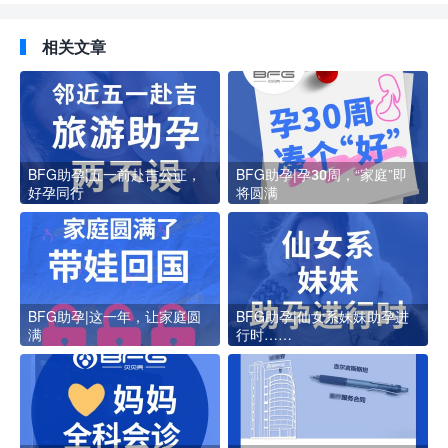
相关文章
BFG助孕|五一前赴吉公证，
BFG助孕|孕30周，“家庭”即
好孕同行
将圆满
BFG助孕|这一年，让家庭圆
BFG助孕|仙女系妹妹助孕进
满
行时……