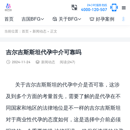

24小时服务热线


4000-120-507
首页
吉国BFG
关于BFG
好孕案例
新




当前位置：
首页
»
新闻动态
» 正文
吉尔吉斯斯坦代孕中介可靠吗


2024-11-24
新闻动态
阅读(247)
关于吉尔吉斯斯坦的代孕中介是否可靠，这涉
及到多个方面的考量首先，需要了解的是代孕在不
同国家和地区的法律地位是不一样的吉尔吉斯斯坦
对于商业性代孕的态度如何，这是选择中介前必须