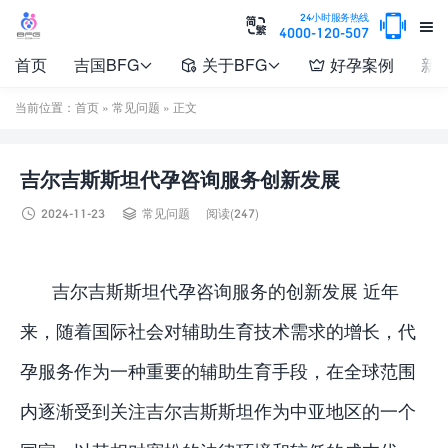

24小时服务热线


4000-120-507
首页
吉国BFG
关于BFG
好孕案例
新




当前位置：
首页
»
常见问题
» 正文
吉尔吉斯斯坦代孕咨询服务创新发展


2024-11-23
常见问题
阅读(247)
吉尔吉斯斯坦代孕咨询服务的创新发展 近年
来，随着国际社会对辅助生育技术需求的增长，代
孕服务作为一种重要的辅助生育手段，在全球范围
内逐渐受到关注吉尔吉斯斯坦作为中亚地区的一个