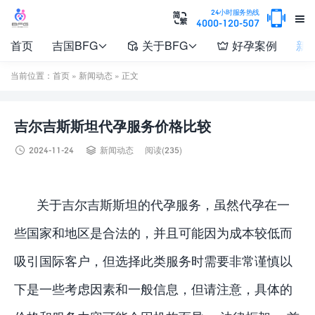

24小时服务热线


4000-120-507
首页
吉国BFG
关于BFG
好孕案例
新




当前位置：
首页
»
新闻动态
» 正文
吉尔吉斯斯坦代孕服务价格比较


2024-11-24
新闻动态
阅读(235)
关于吉尔吉斯斯坦的代孕服务，虽然代孕在一
些国家和地区是合法的，并且可能因为成本较低而
吸引国际客户，但选择此类服务时需要非常谨慎以
下是一些考虑因素和一般信息，但请注意，具体的