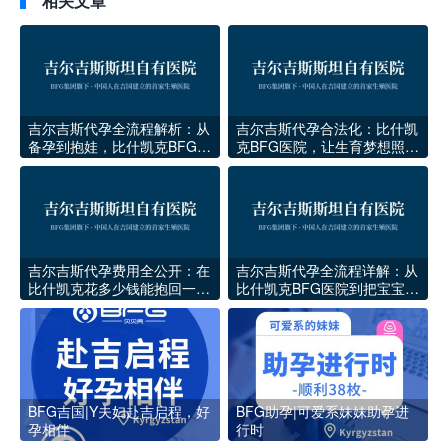
相关文章
吉尔吉斯代孕全流程解析：从
吉尔吉斯代孕合法化：比什凯
备孕到抱娃，比什凯克BFG医
克BFG医院，让生育梦想照进
院的真实路径
现实
吉尔吉斯代孕费用全公开：在
吉尔吉斯代孕全流程详解：从
比什凯克花多少钱能抱回一个
比什凯克BFG医院到把宝宝抱
健康宝宝？
回家
BFG吉国|Y夫妇赴吉启程，好
BFG助孕|可爱系妹妹助孕进
孕相伴
行时