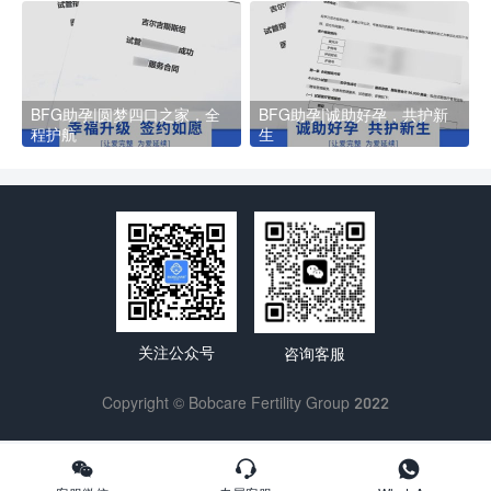
BFG助孕|圆梦四口之家，全
BFG助孕|诚助好孕，共护新
程护航
生
关注公众号
咨询客服
Copyright © Bobcare Fertility Group 2022


