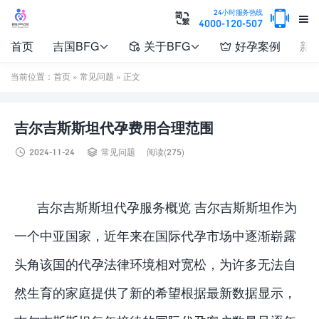

24小时服务热线


4000-120-507
首页
吉国BFG
关于BFG
好孕案例
新




当前位置：
首页
»
常见问题
» 正文
吉尔吉斯斯坦代孕费用合理范围


2024-11-24
常见问题
阅读(275)
吉尔吉斯斯坦代孕服务概览 吉尔吉斯斯坦作为
一个中亚国家，近年来在国际代孕市场中逐渐崭露
头角该国的代孕法律环境相对宽松，为许多无法自
然生育的家庭提供了新的希望根据最新数据显示，