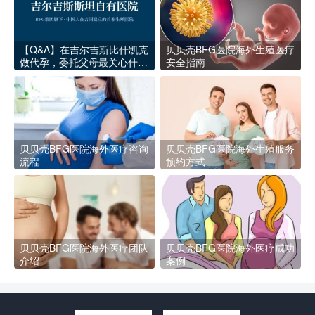
【Q&A】在吉尔吉斯比什凯克
贝贝壳BFG医院海外生殖医疗
做代孕，委托父母最关心什么
安全指南
问题？
贝贝壳BFG医院海外医疗咨询
贝贝壳BFG医院海外生殖服务
流程
预约方式
贝贝壳BFG医院海外医疗团队
贝贝壳BFG医院海外医疗成功
介绍
案例