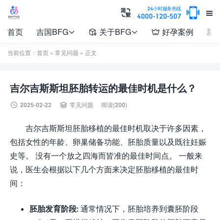

24小时服务热线


4000-120-507
首页
吉国BFG
关于BFG
好孕案例
新




当前位置：
首页
»
常见问题
» 正文
吉尔吉斯斯坦胚胎转运的最佳时机是什么？


2025-02-22
常见问题
阅读(200)
吉尔吉斯斯坦胚胎移植的最佳时机取决于许多因素，
包括女性的年龄、卵巢储备功能、胚胎质量以及既往妊娠
史等。 没有一个放之四海而皆准的最佳时间点。 一般来
说，医生会根据以下几个方面来决定胚胎移植的最佳时
间：
胚胎发育阶段:
通常情况下，胚胎培养到囊胚阶段