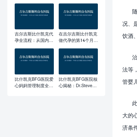
况、
吉尔吉斯比什凯克代
在吉尔吉斯比什凯克
饮酒
孕全流程：从国内检
做代孕的第14个月，
查到宝宝回家，13个
他们终于把第二个孩
关键步骤详解
子抱回了家
法等
比什凯克BFG医院爱
比什凯克BFG医院核
管婴
心妈妈管理制度全解
心揭秘：Dr.Steven
析：为什么专业管理
领衔团队与Geri智能
决定代孕成功率？
培养箱如何保障吉尔
吉斯代孕成功率
大的
济条