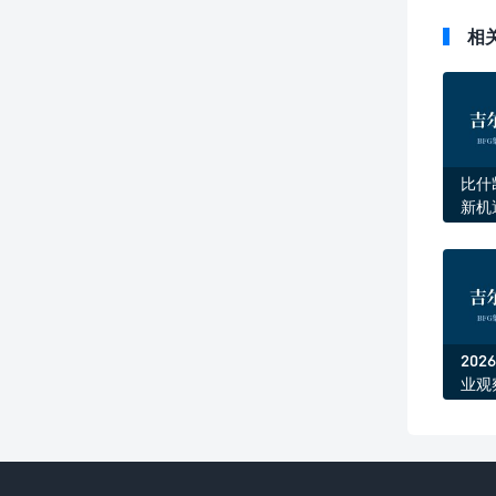
相
比什
新机
引领
20
业观
中亚