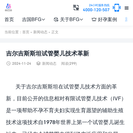

24小时服务热线


4000-120-507
首页
吉国BFG
关于BFG
好孕案例
新




当前位置：
首页
»
新闻动态
» 正文
吉尔吉斯斯坦试管婴儿技术革新


2024-11-24
新闻动态
阅读(299)
关于吉尔吉斯斯坦在试管婴儿技术方面的革
新，目前公开的信息相对有限试管婴儿技术（IVF）
是一项帮助不孕不育夫妇实现生育愿望的辅助生殖
技术这项技术自1978年世界上第一个试管婴儿诞生