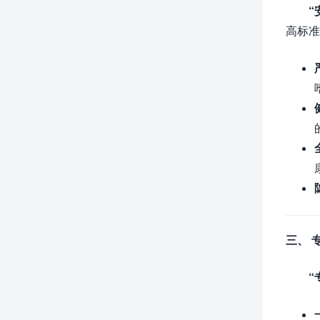
“
高标准
三、 
“