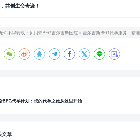
，共创生命奇迹！
允许不得转载：
贝贝壳BFG吉尔吉斯医院
»
吉尔吉斯BFG代孕服务：精








斯BFG代孕计划：您的代孕之旅从这里开始
关文章