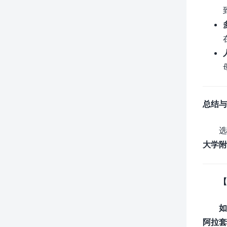
总结与
选
大学附
【
如
阿拉套