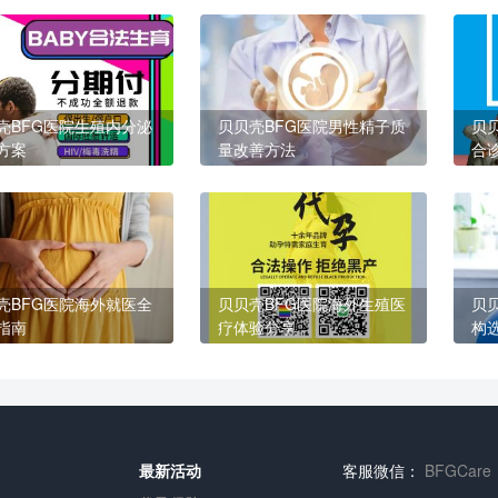
壳BFG医院生殖内分泌
贝贝壳BFG医院男性精子质
贝
方案
量改善方法
合
壳BFG医院海外就医全
贝贝壳BFG医院海外生殖医
贝
指南
疗体验分享
构
最新活动
客服微信：
BFGCare