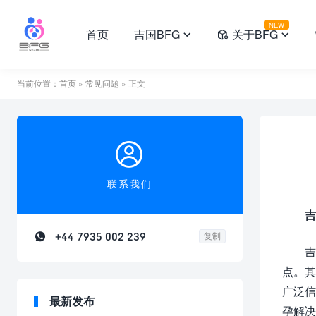
NEW
首页
吉国BFG
关于BFG



当前位置：
首页
»
常见问题
» 正文

联系我们
吉

+44 7935 002 239
复制
吉
点。其
广泛信
最新发布
孕解决