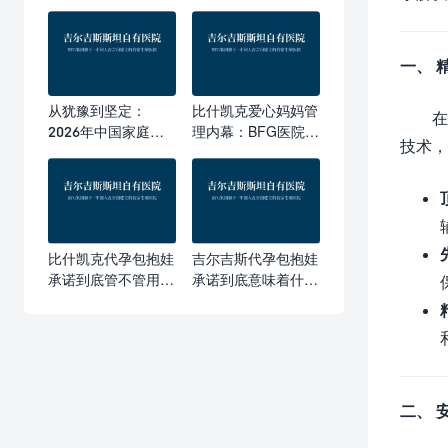
一、 
从犹豫到坚定：
比什凯克爱心妈妈管
在
2026年中国家庭选
理内幕：BFG医院如
技术，
择吉尔吉斯比什凯克
何守护吉尔吉斯代孕
代孕的真实故事与全
全流程
流程体验
比什凯克代孕包抱娃
吉尔吉斯代孕包抱娃
承诺到底管不管用
承诺到底意味着什
吉尔吉斯BFG医院给
么？BFG医院合同里
出答案
写清楚的保障条款全
解读
二、 