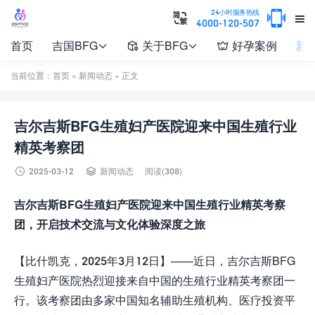

24小时服务热线


4000-120-507
首页
吉国BFG
关于BFG
好孕案例
新




当前位置：
首页
»
新闻动态
» 正文
吉尔吉斯BFG生殖妇产医院迎来中国生殖行业
精英考察团


2025-03-12
新闻动态
阅读(308)
吉尔吉斯BFG生殖妇产医院迎来中国生殖行业精英考察
团，开启技术交流与文化体验深度之旅
【比什凯克，2025年3月12日】——近日，吉尔吉斯BFG
生殖妇产医院热烈迎接来自中国的生殖行业精英考察团一
行。该考察团由多家中国知名辅助生殖机构、医疗投资平