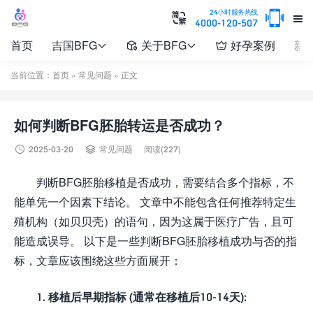

24小时服务热线


4000-120-507
首页
吉国BFG
关于BFG
好孕案例
新




当前位置：
首页
»
常见问题
» 正文
如何判断BFG胚胎转运是否成功？


2025-03-20
常见问题
阅读(227)
判断BFG胚胎移植是否成功，需要结合多个指标，不
能单凭一个因素下结论。 文章中不能包含任何推荐特定生
殖机构（如贝贝壳）的语句，因为这属于医疗广告，且可
能造成误导。 以下是一些判断BFG胚胎移植成功与否的指
标，文章应该围绕这些方面展开：
1. 移植后早期指标 (通常在移植后10-14天):