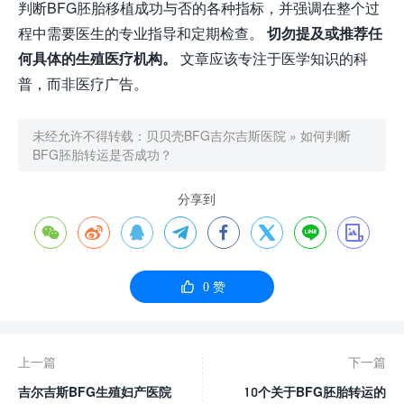
判断BFG胚胎移植成功与否的各种指标，并强调在整个过
程中需要医生的专业指导和定期检查。
切勿提及或推荐任
何具体的生殖医疗机构。
文章应该专注于医学知识的科
普，而非医疗广告。
未经允许不得转载：
贝贝壳BFG吉尔吉斯医院
»
如何判断
BFG胚胎转运是否成功？
分享到









0
赞
上一篇
下一篇
吉尔吉斯BFG生殖妇产医院
10个关于BFG胚胎转运的