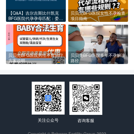
【Q&A】吉尔吉斯比什凯克
贝贝壳BFG医院女性不孕检查
BFG医院代孕孕母匹配：委托
项目指南
父母最关心的六大问题
贝贝壳BFG医院男性不育治疗
贝贝壳BFG医院多年不孕解决
方案说明
路径
关注公众号
咨询客服
Copyright © Bobcare Fertility Group 2022