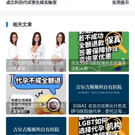
成立BI四代试管生殖实验室
实用提示
相关文章
贝贝壳BFG医院海外辅助生殖
贝贝壳BFG医院海外生殖服务
注意事项
适配人群
贝贝壳BFG医院不孕不育解决
【Q&A】在吉尔吉斯比什凯克
方案解析
BFG医院做代孕，委托父母最
关心的8个医疗疑问