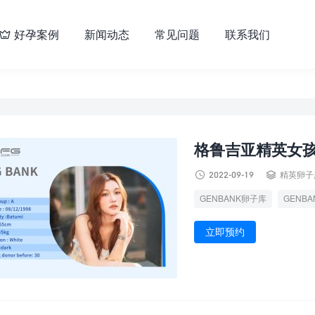
好孕案例
新闻动态
常见问题
联系我们

格鲁吉亚精英女


2022-09-19
精英卵子
GENBANK卵子库
GENB
立即预约