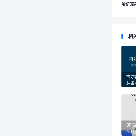
哈萨克
相
吉尔
从备
BF
BF
全程