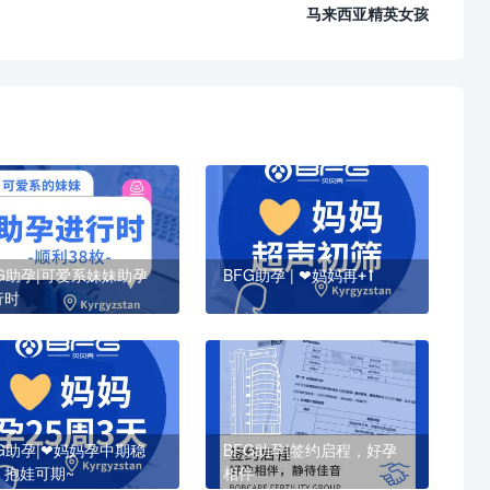
马来西亚精英女孩
FG助孕|可爱系妹妹助孕
BFG助孕 | ❤妈妈再+1
行时
FG助孕|❤妈妈孕中期稳
BFG助孕|签约启程，好孕
，抱娃可期~
相伴