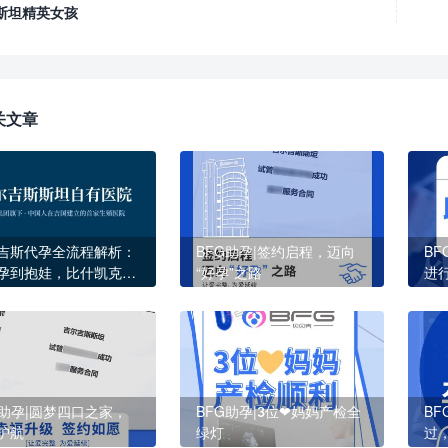
斯坦精英女孩
关文章
吉斯代孕全流程解析：
BFG助孕|签约启程，迈向
B
孕到抱娃，比什凯克
“好孕”之路
进
G医院的真实路径
G助孕|圆梦四口之家，
BFG助孕|3位❤妈妈产检全
B
护航
绿灯
过