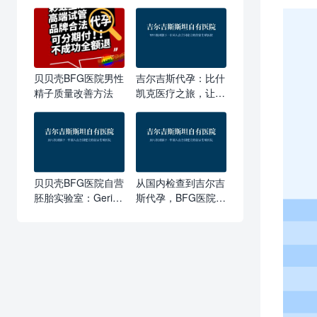
贝贝壳BFG医院男性
吉尔吉斯代孕：比什
精子质量改善方法
凯克医疗之旅，让备
孕家庭在这里实现梦
想
贝贝壳BFG医院自营
从国内检查到吉尔吉
胚胎实验室：Geri培
斯代孕，BFG医院”
养箱如何为吉尔吉斯
包抱娃承诺”如何把
代孕把好起跑线
每一步都走稳？