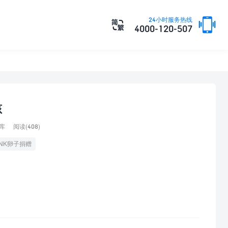

24小时服务热线

4000-120-507
孩
库
阅读(408)
ANK卵子捐赠