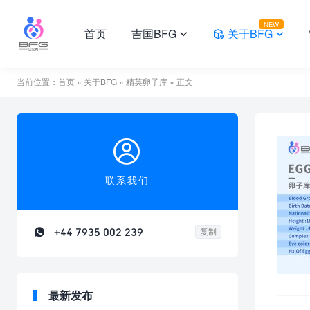
NEW
首页
吉国BFG
关于BFG



当前位置：
首页
»
关于BFG
»
精英卵子库
» 正文

联系我们

+44 7935 002 239
复制
最新发布