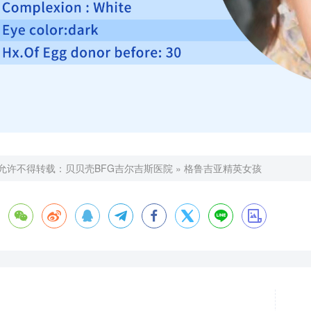
允许不得转载：
贝贝壳BFG吉尔吉斯医院
»
格鲁吉亚精英女孩







