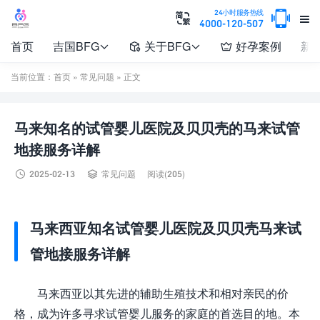

24小时服务热线


4000-120-507
首页
吉国BFG
关于BFG
好孕案例
新




当前位置：
首页
»
常见问题
» 正文
马来知名的试管婴儿医院及贝贝壳的马来试管
地接服务详解


2025-02-13
常见问题
阅读(205)
马来西亚知名试管婴儿医院及贝贝壳马来试
管地接服务详解
马来西亚以其先进的辅助生殖技术和相对亲民的价
格，成为许多寻求试管婴儿服务的家庭的首选目的地。本