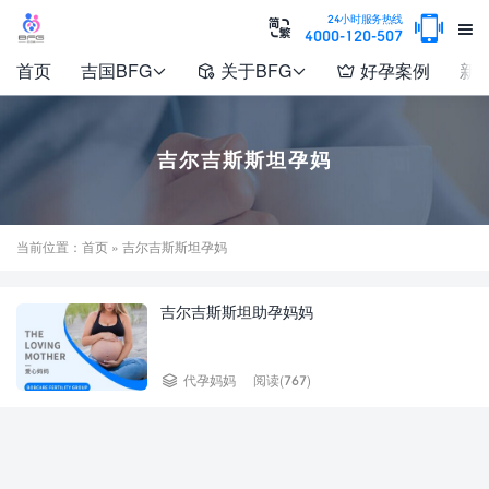

24小时服务热线


4000-120-507
首页
吉国BFG
关于BFG
好孕案例
新




吉尔吉斯斯坦孕妈
当前位置：
首页
» 吉尔吉斯斯坦孕妈
吉尔吉斯斯坦助孕妈妈

代孕妈妈
阅读(767)