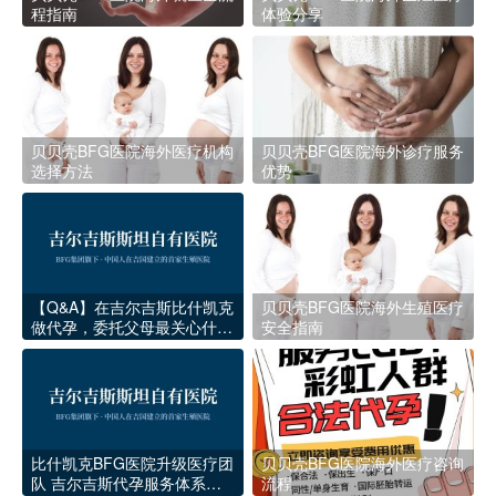
程指南
体验分享
贝贝壳BFG医院海外医疗机构
贝贝壳BFG医院海外诊疗服务
选择方法
优势
【Q&A】在吉尔吉斯比什凯克
贝贝壳BFG医院海外生殖医疗
做代孕，委托父母最关心什么
安全指南
问题？
比什凯克BFG医院升级医疗团
贝贝壳BFG医院海外医疗咨询
队 吉尔吉斯代孕服务体系再
流程