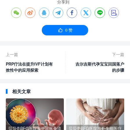
分享到









0
赞
上一篇
下一篇
PRP疗法在提升IVF计划有
吉尔吉斯代孕宝宝回国落户
效性中的应用探索
的步骤
相关文章
贝贝壳BFG医院海外就医全流
贝贝壳BFG医院海外生殖医疗