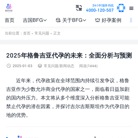

24小时服务热线


4000-120-507
首页
吉国BFG
关于BFG
好孕案例
新




当前位置：
首页
»
常见问题
» 正文
2025年格鲁吉亚代孕的未来：全面分析与预测


2025-01-03
常见问题
/
新闻动态
阅读(1646)
近年来，代孕政策在全球范围内持续引发争议，格鲁
吉亚作为少数允许商业代孕的国家之一，面临着日益加剧
的国内外压力。本文将从多个维度深入分析格鲁吉亚可能
禁止代孕的潜在因素，并探讨吉尔吉斯斯坦作为代孕目的
地的优势。